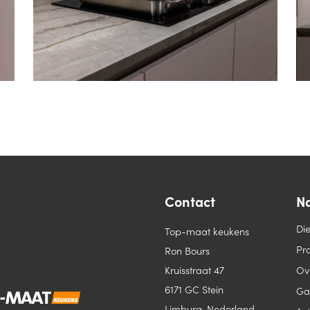
Contact
Na
Di
Top-maat keukens
Pro
Ron Bours
Kruisstraat 47
Ov
6171 GC Stein
Ga
Limburg, Nederland